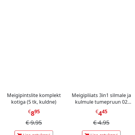
Meigipintslite komplekt
Meigipliiats 3in1 silmale ja
kotiga (5 tk, kuldne)
kulmule tumepruun 02
(Minimalist)
€
95
€
45
8
4
€
9.95
€
4.95