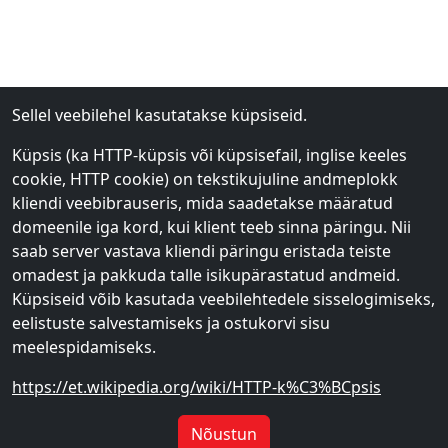
Sellel veebilehel kasutatakse küpsiseid.
Küpsis (ka HTTP-küpsis või küpsisefail, inglise keeles
cookie, HTTP cookie) on tekstikujuline andmeplokk
kliendi veebibrauseris, mida saadetakse määratud
domeenile iga kord, kui klient teeb sinna päringu. Nii
saab server vastava kliendi päringu eristada teiste
omadest ja pakkuda talle isikupärastatud andmeid.
Küpsiseid võib kasutada veebilehtedele sisselogimiseks,
eelistuste salvestamiseks ja ostukorvi sisu
meelespidamiseks.
https://et.wikipedia.org/wiki/HTTP-k%C3%BCpsis
Mini niisked salvrätikud
Niisked salvrätid (Hello Kitty
Nõustun
Metsaloomad (8 tk × 8
ja sõbrad, Dream Star, 20 tk)