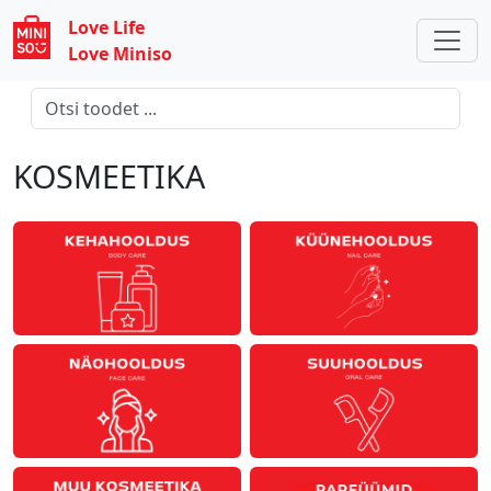
Love Life
Love Miniso
KOSMEETIKA