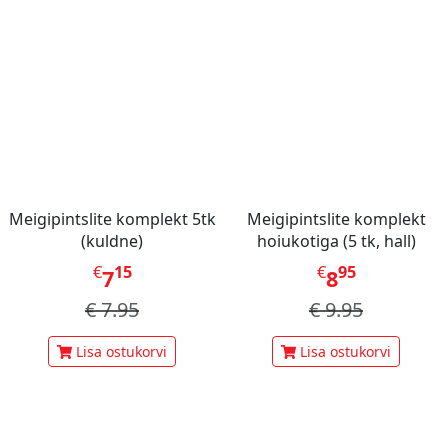
Meigipintslite komplekt 5tk
Meigipintslite komplekt
(kuldne)
hoiukotiga (5 tk, hall)
€
15
€
95
7
8
€
7.95
€
9.95
Lisa ostukorvi
Lisa ostukorvi