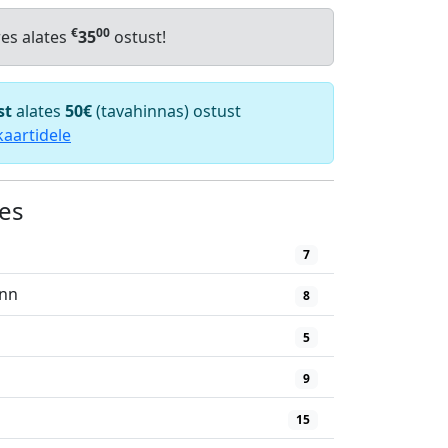
€
00
res alates
35
ostust!
st
alates
50€
(tavahinnas) ostust
kaartidele
es
7
inn
8
5
9
15