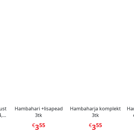
ust
Hambahari +lisapead
Hambaharja komplekt
Ha
,
3tk
3tk
€
55
€
55
3
3