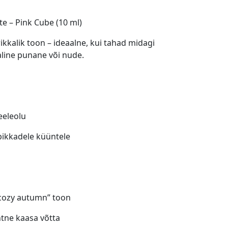
e – Pink Cube (10 ml)
rikkalik toon – ideaalne, kui tahad midagi
kaline punane või nude.
eeleolu
 pikkadele küüntele
 cozy autumn” toon
htne kaasa võtta