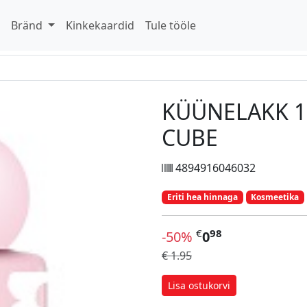
d
Bränd
Kinkekaardid
Tule tööle
KÜÜNELAKK 1
CUBE
4894916046032
Eriti hea hinnaga
Kosmeetika
€
98
-50%
0
€ 1.95
Lisa ostukorvi