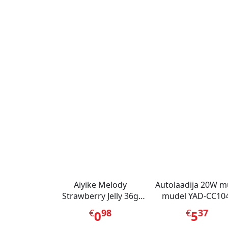
Aiyike Melody
Autolaadija 20W m
Strawberry Jelly 36g
mudel YAD-CC104
CHN
Metal
€
98
€
37
0
5