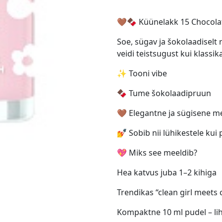
🤎🍫 Küünelakk 15 Chocolat
Soe, sügav ja šokolaadiselt 
veidi teistsugust kui klassi
✨ Tooni vibe
🍫 Tume šokolaadipruun
🤎 Elegantne ja sügisene m
💅 Sobib nii lühikestele kui
💖 Miks see meeldib?
Hea katvus juba 1–2 kihiga
Trendikas “clean girl meets
Kompaktne 10 ml pudel – li