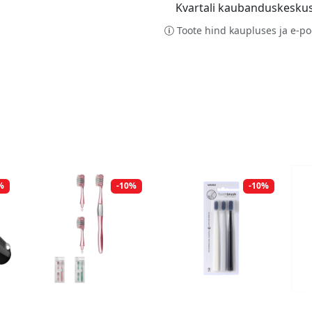
Kvartali kaubanduskesku
Toote hind kaupluses ja e-po
%
-10%
-10%