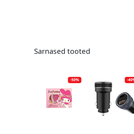
Sarnased tooted
-50%
-40