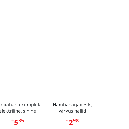
mbaharja komplekt
Hambaharjad 3tk,
elektriline, sinine
värvus hallid
€
35
€
98
5
2