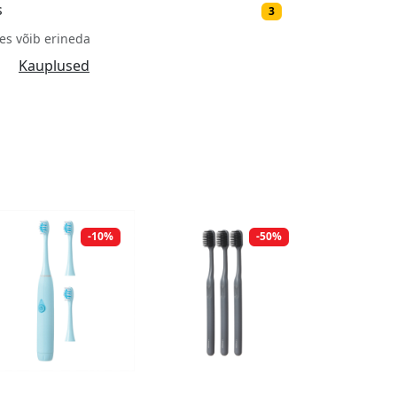
s
3
es võib erineda
Kauplused
-10%
-50%