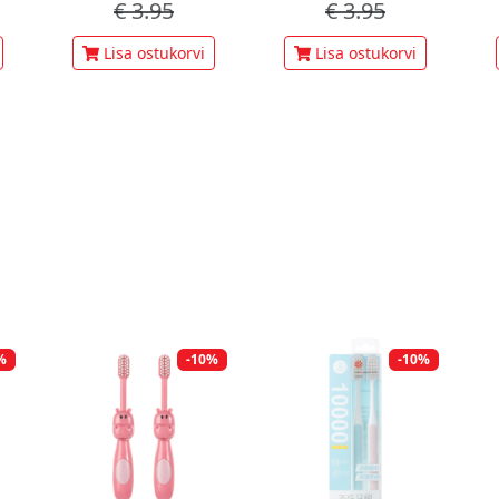
€
3.95
€
3.95
Lisa ostukorvi
Lisa ostukorvi
%
-10%
-10%