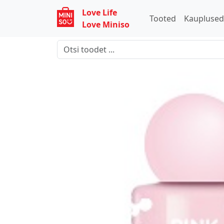
Love Life
Tooted
Kaupluse
Love Miniso