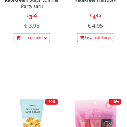
Kätekreem Stitch (Dinner
Kätekreem niisutav
Party sari)
€
55
€
45
3
4
€
3.95
€
4.95
Lisa ostukorvi
Lisa ostukorvi
-10%
-10%