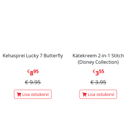
Kehasprei Lucky 7 Butterfly
Kätekreem 2-in-1 Stitch
(Disney Collection)
€
95
€
55
8
3
€
9.95
€
3.95
Lisa ostukorvi
Lisa ostukorvi