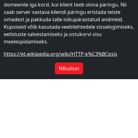
domeenile iga kord, kui klient teeb sinna päringu. Nii
saab server vastava kliendi päringu eristada teiste
omadest ja pakkuda talle isikupärastatud andmeid.
Küpsiseid võib kasutada veebilehtedele sisselogimiseks,
eelistuste salvestamiseks ja ostukorvi sisu
meelespidamiseks.
https://et.wikipedia.org/wiki/HTTP-k%C3%BCpsis
Nõustun
Kätekreem, Floral sari,
Kätekreemide komplekt 3tk
kummel
Barbie (roosa) NH
€
65
€
45
2
4
€
2.95
€
4.95
Lisa ostukorvi
Lisa ostukorvi