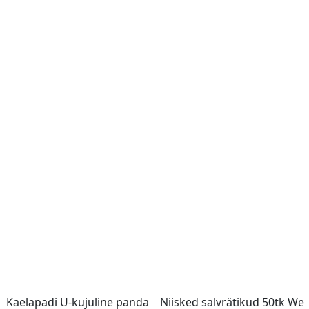
Kaelapadi U-kujuline panda
Niisked salvrätikud 50tk We