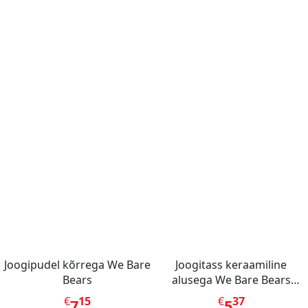
Joogipudel kõrrega We Bare
Joogitass keraamiline
Bears
alusega We Bare Bears
(Panda)
€
15
€
37
7
5