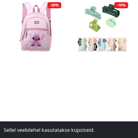
-30%
-10%
Sellel veebilehel kasutatakse küpsiseid.