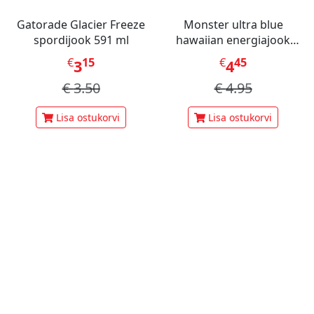
Gatorade Glacier Freeze
Monster ultra blue
spordijook 591 ml
hawaiian energiajook
473ml
€
15
€
45
3
4
€
3.50
€
4.95
Lisa ostukorvi
Lisa ostukorvi