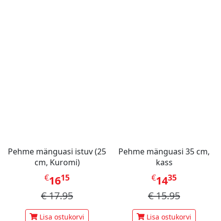
Pehme mänguasi istuv (25
Pehme mänguasi 35 cm,
cm, Kuromi)
kass
€
15
€
35
16
14
€
17.95
€
15.95
Lisa ostukorvi
Lisa ostukorvi