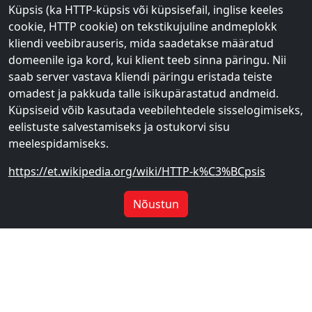
Küpsis (ka HTTP-küpsis või küpsisefail, inglise keeles
cookie, HTTP cookie) on tekstikujuline andmeplokk
kliendi veebibrauseris, mida saadetakse määratud
domeenile iga kord, kui klient teeb sinna päringu. Nii
saab server vastava kliendi päringu eristada teiste
omadest ja pakkuda talle isikupärastatud andmeid.
Küpsiseid võib kasutada veebilehtedele sisselogimiseks,
eelistuste salvestamiseks ja ostukorvi sisu
meelespidamiseks.
https://et.wikipedia.org/wiki/HTTP-k%C3%BCpsis
Nõustun