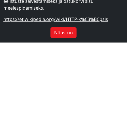
eelistuste salvestamiseks ja ostukorvi sisu
meelespidamiseks.
https://et.wikipedia.org/wiki/HTTP-k%C3%BCpsis
Nõustun