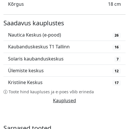
Kõrgus
18 cm
Saadavus kauplustes
Nautica Keskus (e-pood)
26
Kaubanduskeskus T1 Tallinn
16
Solaris kaubanduskeskus
7
Ülemiste keskus
12
Kristiine Keskus
17
Toote hind kaupluses ja e-poes võib erineda
Kauplused
Sarnased tooted