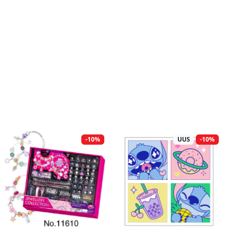
-10%
UUS
-10%