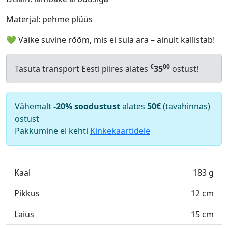
Materjal: pehme plüüs
💚 Väike suvine rõõm, mis ei sula ära – ainult kallistab!
€
00
Tasuta transport Eesti piires alates
35
ostust!
Vähemalt
-20% soodustust
alates
50€
(tavahinnas)
ostust
Pakkumine ei kehti
Kinkekaartidele
Kaal
183 g
Pikkus
12 cm
Laius
15 cm