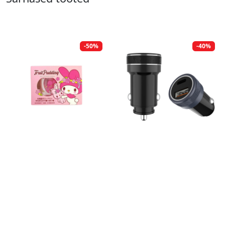
-50%
-40%