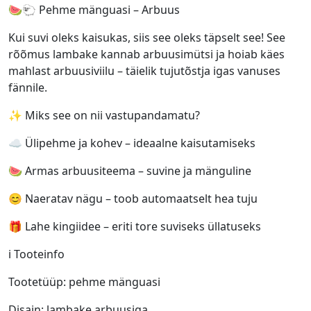
🍉🐑 Pehme mänguasi – Arbuus
Kui suvi oleks kaisukas, siis see oleks täpselt see! See
rõõmus lambake kannab arbuusimütsi ja hoiab käes
mahlast arbuusiviilu – täielik tujutõstja igas vanuses
fännile.
✨ Miks see on nii vastupandamatu?
☁️ Ülipehme ja kohev – ideaalne kaisutamiseks
🍉 Armas arbuusiteema – suvine ja mänguline
😊 Naeratav nägu – toob automaatselt hea tuju
🎁 Lahe kingiidee – eriti tore suviseks üllatuseks
ℹ️ Tooteinfo
Tootetüüp: pehme mänguasi
Disain: lambake arbuusiga