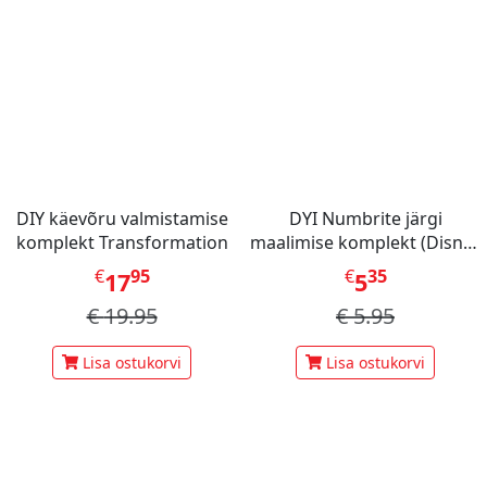
DIY käevõru valmistamise
DYI Numbrite järgi
komplekt Transformation
maalimise komplekt (Disney
Stitch Dinner Party)
€
95
€
35
17
5
€
19.95
€
5.95
Lisa ostukorvi
Lisa ostukorvi