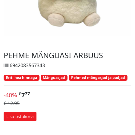
PEHME MÄNGUASI ARBUUS
6942083567343
Eriti hea hinnaga
Mänguasjad
Pehmed mängasjad ja padjad
€
77
-40%
7
€ 12.95
Lisa ostukorvi