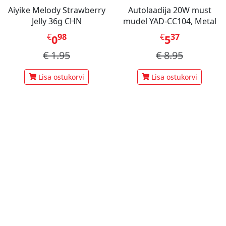
Aiyike Melody Strawberry
Autolaadija 20W must
Jelly 36g CHN
mudel YAD-CC104, Metal
€
98
€
37
0
5
€
1.95
€
8.95
Lisa ostukorvi
Lisa ostukorvi