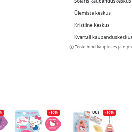
Solaris kaubanduskeskus
Ülemiste keskus
Kristiine Keskus
Kvartali kaubanduskesku
Toote hind kaupluses ja e-po
%
-10%
UUS
-10%