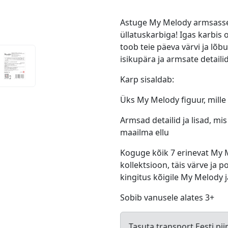
Astuge My Melody armsasse
üllatuskarbiga! Igas karbis
toob teie päeva värvi ja lõb
isikupära ja armsate detaili
Karp sisaldab:
Üks My Melody figuur, mille 
Armsad detailid ja lisad, m
maailma ellu
Koguge kõik 7 erinevat My M
kollektsioon, täis värve ja p
kingitus kõigile My Melody j
Sobib vanusele alates 3+
Tasuta transport Eesti pii