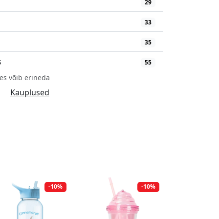
29
33
35
s
55
es võib erineda
Kauplused
-10%
-10%