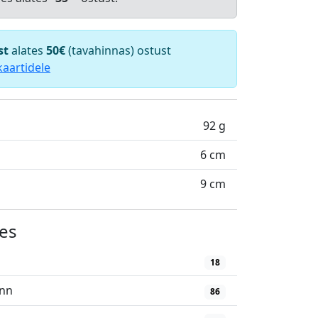
st
alates
50€
(tavahinnas) ostust
kaartidele
92 g
6 cm
9 cm
es
18
inn
86