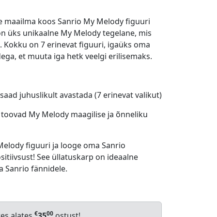
 maailma koos Sanrio My Melody figuuri
 on üks unikaalne My Melody tegelane, mis
u. Kokku on 7 erinevat figuuri, igaüks oma
dega, et muuta iga hetk veelgi erilisemaks.
saad juhuslikult avastada (7 erinevat valikut)
is toovad My Melody maagilise ja õnneliku
elody figuuri ja looge oma Sanrio
ositiivsust! See üllatuskarp on ideaalne
a Sanrio fännidele.
€
00
res alates
35
ostust!