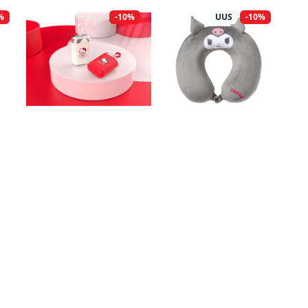
%
-10%
UUS
-10%