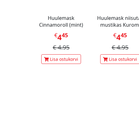
Huulemask
Huulemask niisut
Cinnamoroll (mint)
mustikas Kurom
€
45
€
45
4
4
€
4.95
€
4.95
Lisa ostukorvi
Lisa ostukorvi