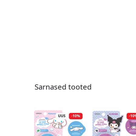
Sarnased tooted
UUS
-10%
-10