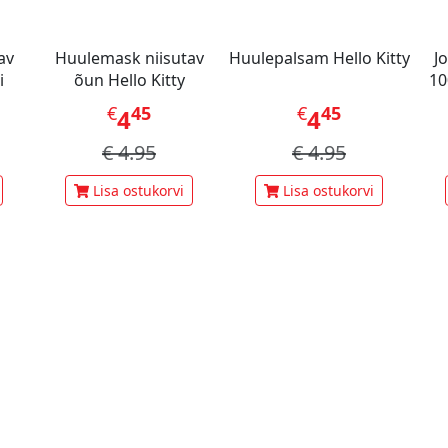
av
Huulemask niisutav
Huulepalsam Hello Kitty
J
i
õun Hello Kitty
10
€
45
€
45
4
4
€
4.95
€
4.95
Lisa ostukorvi
Lisa ostukorvi