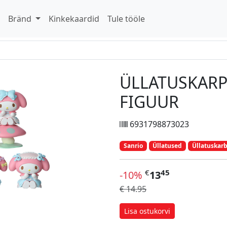
d
Bränd
Kinkekaardid
Tule tööle
ÜLLATUSKARP
FIGUUR
6931798873023
Sanrio
Üllatused
Üllatuskar
€
45
-10%
13
€ 14.95
Lisa ostukorvi