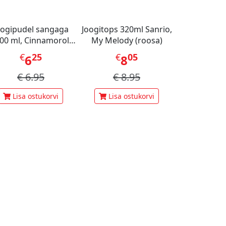
oogipudel sangaga
Joogitops 320ml Sanrio,
00 ml, Cinnamoroll
My Melody (roosa)
Party Series
€
25
€
05
6
8
€
6.95
€
8.95
Lisa ostukorvi
Lisa ostukorvi