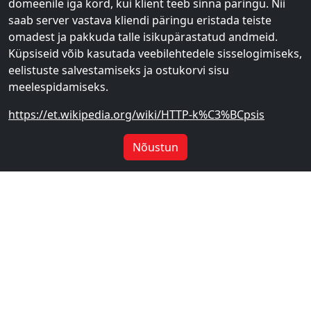
domeenile iga kord, kui klient teeb sinna päringu. Nii
saab server vastava kliendi päringu eristada teiste
omadest ja pakkuda talle isikupärastatud andmeid.
Küpsiseid võib kasutada veebilehtedele sisselogimiseks,
eelistuste salvestamiseks ja ostukorvi sisu
meelespidamiseks.
https://et.wikipedia.org/wiki/HTTP-k%C3%BCpsis
Nõustun