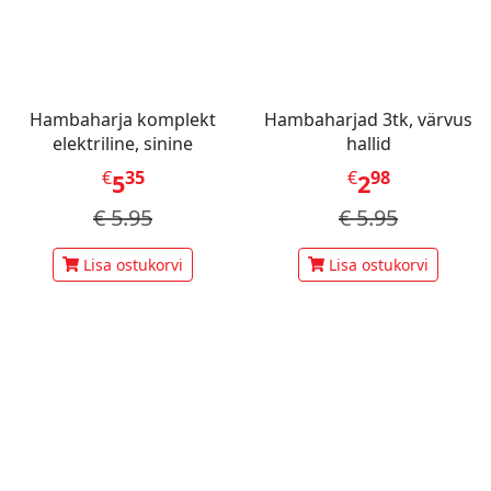
Hambaharja komplekt
Hambaharjad 3tk, värvus
elektriline, sinine
hallid
€
35
€
98
5
2
€
5.95
€
5.95
Lisa ostukorvi
Lisa ostukorvi