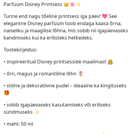
Parfüüm Disney Printsess 👑🌸✨
Tunne end nagu tõeline printsess iga päev! 💖 See
elegantne Disney parfüüm toob endaga kaasa õrna,
naiseliku ja maagilise lõhna, mis sobib nii igapäevaseks
kandmiseks kui ka erilisteks hetkedeks.
Tootekirjeldus:
• inspireeritud Disney printsesside maailmast 👸
• õrn, magus ja romantiline lõhn 🌷
• stiilne ja dekoratiivne pudel – ideaalne ka kingituseks
🎁
• sobib igapäevaseks kasutamiseks või eriliseks
sündmuseks ✨
• maht: 50 ml