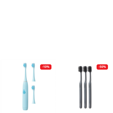
-10%
-50%