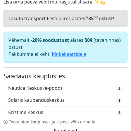
Lisa oma päeva veidi muinasjutulist sära ✨💫
€
00
Tasuta transport Eesti piires alates
35
ostust!
Vähemalt
-20% soodustust
alates
50€
(tavahinnas)
ostust
Pakkumine ei kehti
Kinkekaartidele
Saadavus kauplustes
Nautica Keskus (e-pood)
5
Solaris kaubanduskeskus
8
Kristiine Keskus
8
Toote hind kaupluses ja e-poes võib erineda
Kauplused