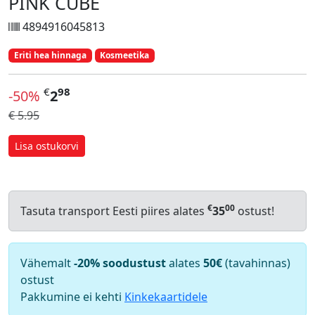
PINK CUBE
4894916045813
Eriti hea hinnaga
Kosmeetika
€
98
-50%
2
€ 5.95
Lisa ostukorvi
€
00
Tasuta transport Eesti piires alates
35
ostust!
Vähemalt
-20% soodustust
alates
50€
(tavahinnas)
ostust
Pakkumine ei kehti
Kinkekaartidele