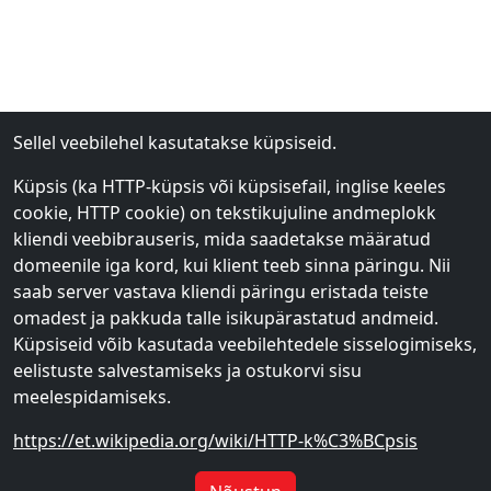
Sellel veebilehel kasutatakse küpsiseid.
Küpsis (ka HTTP-küpsis või küpsisefail, inglise keeles
cookie, HTTP cookie) on tekstikujuline andmeplokk
kliendi veebibrauseris, mida saadetakse määratud
domeenile iga kord, kui klient teeb sinna päringu. Nii
saab server vastava kliendi päringu eristada teiste
omadest ja pakkuda talle isikupärastatud andmeid.
Küpsiseid võib kasutada veebilehtedele sisselogimiseks,
eelistuste salvestamiseks ja ostukorvi sisu
meelespidamiseks.
https://et.wikipedia.org/wiki/HTTP-k%C3%BCpsis