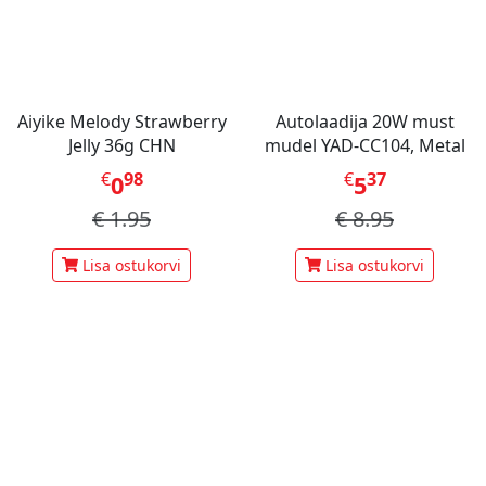
Aiyike Melody Strawberry
Autolaadija 20W must
Jelly 36g CHN
mudel YAD-CC104, Metal
€
98
€
37
0
5
€
1.95
€
8.95
Lisa ostukorvi
Lisa ostukorvi