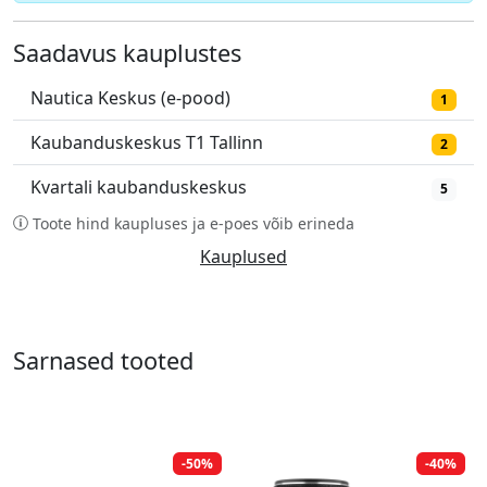
Saadavus kauplustes
Nautica Keskus (e-pood)
1
Kaubanduskeskus T1 Tallinn
2
Kvartali kaubanduskeskus
5
Toote hind kaupluses ja e-poes võib erineda
Kauplused
Sarnased tooted
-50%
-40%