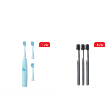
-10%
-50%