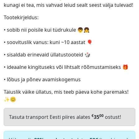
kunagi ei tea, mis vahvad leiud sealt seest välja tulevad!
Tootekirjeldus:
• sobib nii poisile kui tüdrukule 👦👧
• soovituslik vanus: kuni ~10 aastat 🎈
• sisaldab erinevaid üllatustooteid 🎲
• ideaalne kingituseks või lihtsalt rõõmustamiseks 🎁
• lõbus ja põnev avamiskogemus
Täiuslik väike üllatus, mis teeb päeva kohe paremaks!
✨😊
€
00
Tasuta transport Eesti piires alates
35
ostust!