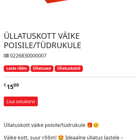
ÜLLATUSKOTT VÄIKE
POISILE/TÜDRUKULE
0226830000007
Laste rõõm
Üllatused
Üllatuskotid
€
00
15
Lisa ostukorvi
Üllatuskott väike poisile/tüdrukule 🎁😊
Väike kott, suur rõõm! 🤩 Ideaalne üllatus lastele –