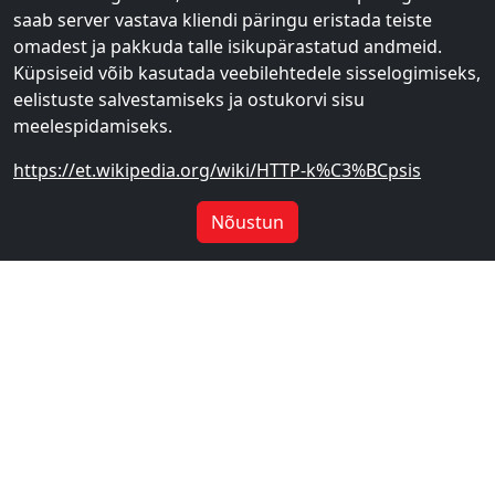
saab server vastava kliendi päringu eristada teiste
omadest ja pakkuda talle isikupärastatud andmeid.
Küpsiseid võib kasutada veebilehtedele sisselogimiseks,
eelistuste salvestamiseks ja ostukorvi sisu
meelespidamiseks.
https://et.wikipedia.org/wiki/HTTP-k%C3%BCpsis
Nõustun