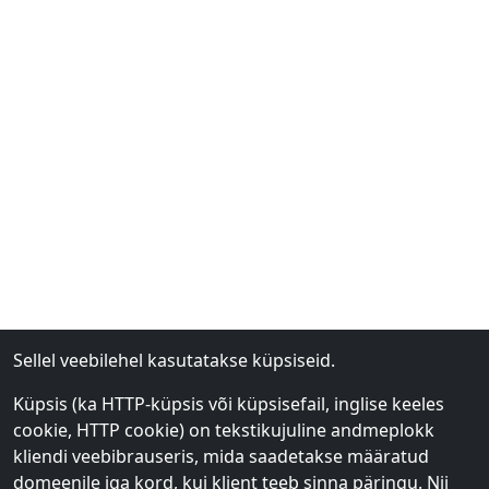
Sellel veebilehel kasutatakse küpsiseid.
Küpsis (ka HTTP-küpsis või küpsisefail, inglise keeles
cookie, HTTP cookie) on tekstikujuline andmeplokk
kliendi veebibrauseris, mida saadetakse määratud
domeenile iga kord, kui klient teeb sinna päringu. Nii