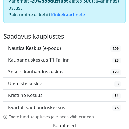
Vähemalt
-20% soodustust
alates
50€
(tavahinnas)
ostust
Pakkumine ei kehti
Kinkekaartidele
Saadavus kauplustes
Nautica Keskus (e-pood)
209
Kaubanduskeskus T1 Tallinn
28
Solaris kaubanduskeskus
128
Ülemiste keskus
8
Kristiine Keskus
54
Kvartali kaubanduskeskus
78
Toote hind kaupluses ja e-poes võib erineda
Kauplused